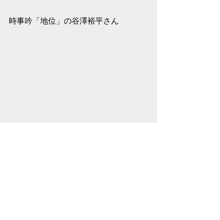
時事吟「地位」の谷澤裕平さん
よみうり時事川柳片山一弘、佐藤憲一
両選者、読売新聞東京本社世論調査部
杉田義文部長、萩原栄太記者を囲ん
で。今回も和気藹藹とした集いでし
た。