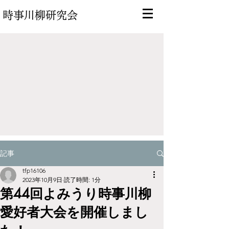
時事川柳研究会
記事
tfp16106
2023年10月9日
読了時間: 1分
第44回よみうり時事川柳
愛好者大会を開催しまし