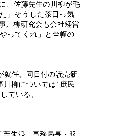
に、佐藤先生の川柳が毛
た」そうした茶目っ気
事川柳研究会も会社経営
やってくれ」と全幅の
が就任。同日付の読売新
事川柳については“庶民
介している。
千葉朱浪、事務局長・服