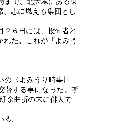
時まで、北大塚にある東
席、志に燃える集団とし
月２６日には、投句者と
かれた。これが「よみう
いの〈よみうり時事川
交替する事になった。斬
紆余曲折の末に俳人で
いる。