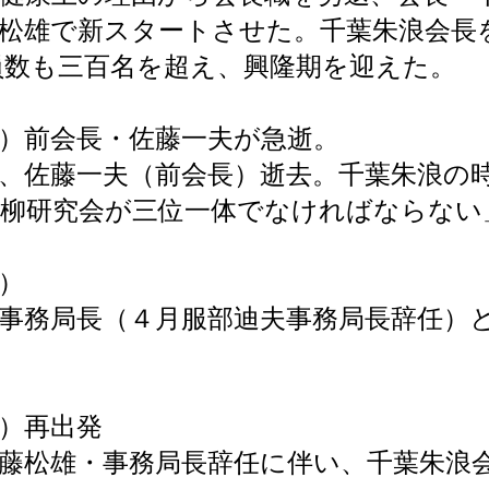
藤松雄で新スタートさせた。千葉朱浪会長
員数も三百名を超え、興隆期を迎えた。
）前会長・佐藤一夫が急逝。
、佐藤一夫（前会長）逝去。千葉朱浪の
川柳研究会が三位一体でなければならない
）
事務局長（４月服部迪夫事務局長辞任）
）再出発
藤松雄・事務局長辞任に伴い、千葉朱浪