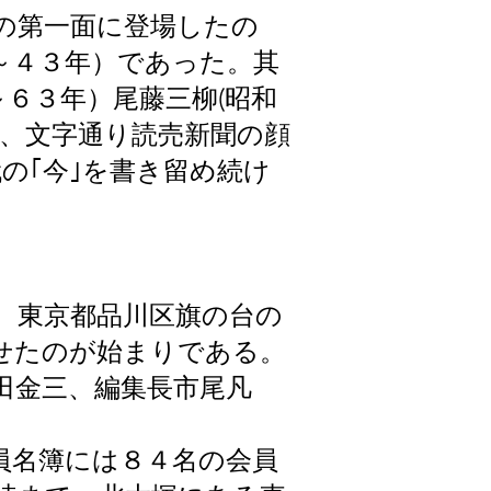
の第一面に登場したの
～４３年）であった。其
６３年）尾藤三柳(昭和
り、文字通り読売新聞の顔
の｢今｣を書き留め続け
、東京都品川区旗の台の
せたのが始まりである。
田金三、編集長市尾凡
員名簿には８４名の会員