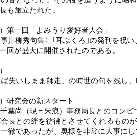
会長も旅立たれた。
）第一回「よみうり愛好者大会」
事川柳秀句集〉｢耳ぶくろ｣の発刊を祝
第一回が盛大に開催されたのである。
）
とば失いしまま師走」の時世の句を残し、
年）研究会の新スタート
と千葉尚（現＝朱浪）事務局長とのコンビ
藤会長との絆を彷彿とさせてくれるものが
固一徹であったが、奥様を非常に大事にし