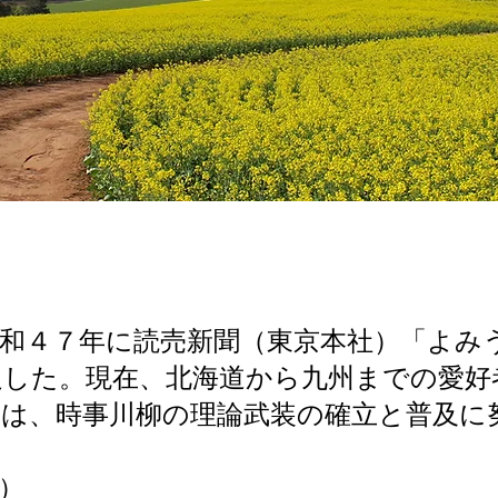
和４７年に読売新聞（東京本社）「よみ
足した。現在、北海道から九州までの愛好
的は、時事川柳の理論武装の確立と普及に
）