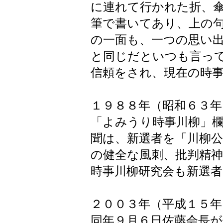
に連れて行かれた折、
筆で書いてあり、上の
の一面も、一つの思い
と同じだといつも言っ
信頼をされ、現在の時
１９８８年（昭和６３年
「よみうり時事川柳」
聞は、新選者を「川柳公
の健全な風刺、批判精神
時事川柳研究会も新選
２００３年（平成１５年
同年９月６日佐藤会長が