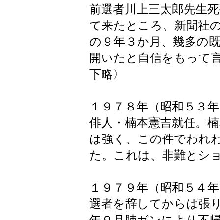
前選者川上三太郎先生
て来たところ、新聞社
の９年３か月、幾多の
開いたと自信をもって言
下略〉
１９７８年（昭和５３年
俳人・楠本憲吉就任。
は強く、この件でわれわ
た。これは、非難とシ
１９７９年（昭和５４年
選者を辞してからは張
年９月肺ガンにより不