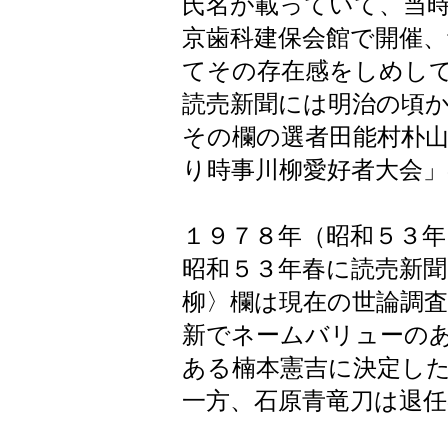
氏名が載っていて、当時
京歯科建保会館で開催
てその存在感をしめし
読売新聞には明治の頃
その欄の選者田能村朴
り時事川柳愛好者大会
１９７８年（昭和５３年
昭和５３年春に読売新
柳〉欄は現在の世論調
新でネームバリューの
ある楠本憲吉に決定し
一方、石原青竜刀は退任