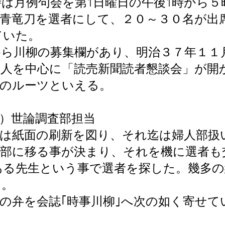
は月例句会を第1日曜日の午後1時から５
、青竜刀を選者にして、２０～３０名が出
ていた。
から川柳の募集欄があり、明治３７年１１
山人を中心に「読売新聞読者懇談会」が開
」のルーツといえる。
）世論調査部担当
聞は紙面の刷新を図り、それ迄は婦人部扱
査部に移る事が決まり、それを機に選者も
ある先生という事で選者を探した。幾多の
た。
の弁を会誌｢時事川柳｣へ次の如く寄せて