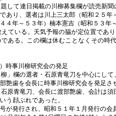
と題して連日掲載の川柳募集欄が読売新聞
日であり、選者は川上三太郎（昭和２５年
４４年～５３年）楠本憲吉（昭和５３年～
数えている。天気予報の脇が定位置であ
である。この欄は休むことなくその時代
）時事川柳研究会の発足
川柳」欄の選者・石原青竜刀を中心にして
渡部艶歯を会長に時事川柳研究会を発足さ
に石原青竜刀、会長に渡部艶歯、会計は須
という顔ぶれであった。
１号が発行され、昭和５１年１月発行の会