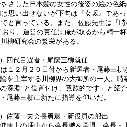
傘をさした日本髪の女性の後姿の絵の色紙
句は思い出せないが下句は『女坂』であっ
出でと言っている。また、佐藤先生は「時
ており、運営の責任は俺が取るから精一杯
事川柳研究会の繁栄がある。
）四代目選者・尾藤三柳就任
欄は１２月２０日付から新選者・尾藤三柳
論を主宰する川柳界の大御所の一人。時
の深淵”と位置付け、意欲的です」と紹
者・尾藤三柳に新たに指導を仰いだ。
）佐藤一夫会長勇退・新役員の船出
健康上の理由から会長職を勇退、会長・