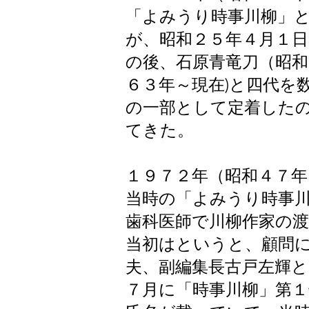
「よみうり時事川柳」
が、昭和２５年４月１
の後、石原青竜刀（昭和
６３年～現在)と四代を
の一部として定着したの
てきた。
１９７２年（昭和４７年
当時の「よみうり時事
歯科医師で川柳作家の
当初はというと、顧問
夫、副編集長古戸左輝
７月に「時事川柳」第