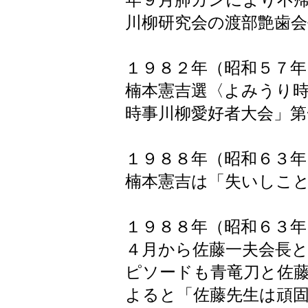
川柳研究会の渡部艶歯
１９８２年（昭和５７年
楠本憲吉選〈よみうり時
時事川柳愛好者大会」
１９８８年（昭和６３年
楠本憲吉は「失いしこ
１９８８年（昭和６３
４月から佐藤一夫会長
ピソードも青竜刀と佐
よると「佐藤先生は頑