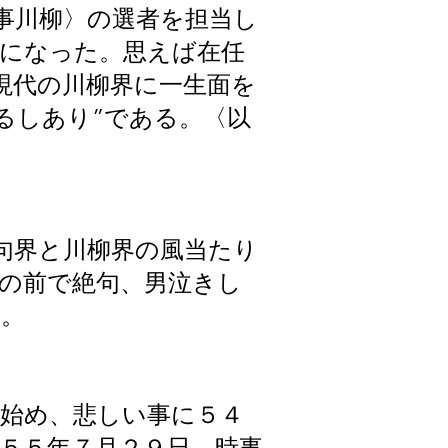
事川柳〉の選者を担当し
になった。思えば在任
現代の川柳界に一生面を
るしあり”である。〈以
句界と川柳界の風当たり
クの前で絶句、男泣きし
た。
始め、悲しい事に５４
５５年７月２９日、時事