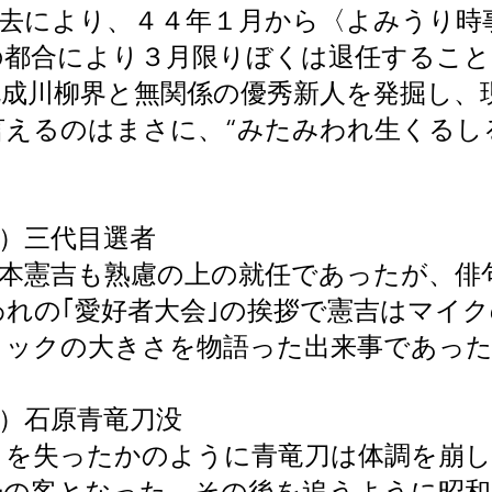
死去により、４４年１月から〈よみうり時
の都合により３月限りぼくは退任すること
既成川柳界と無関係の優秀新人を発掘し、
えるのはまさに、“みたみわれ生くるし
）三代目選者
楠本憲吉も熟慮の上の就任であったが、俳
れの｢愛好者大会｣の挨拶で憲吉はマイ
ョックの大きさを物語った出来事であっ
）石原青竜刀没
りを失ったかのように青竜刀は体調を崩し
帰の客となった。その後を追うように昭和